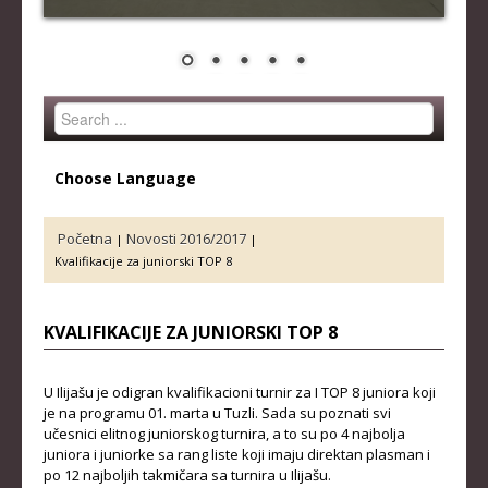
STRUČNI ŠTAB REPREZENTACIJE
MUŠKA SENIORSKA REPREZENTACIJA
ŽENSKA SENIORSKA REPREZENTACIJA
Search
MUŠKA JUNIORSKA REPREZENTACIJA
...
ŽENSKA JUNIORSKA REPREZENTACIJA
Choose Language
MUŠKA KADETSKA REPREZENTACIJA
ŽENSKA KADETSKA REPREZENTACIJA
Početna
Novosti 2016/2017
|
|
Kvalifikacije za juniorski TOP 8
RANG LISTE
SENIORI
KVALIFIKACIJE ZA JUNIORSKI TOP 8
SENIORKE
U Ilijašu je odigran kvalifikacioni turnir za I TOP 8 juniora koji
JUNIORI
je na programu 01. marta u Tuzli. Sada su poznati svi
učesnici elitnog juniorskog turnira, a to su po 4 najbolja
JUNIORKE
juniora i juniorke sa rang liste koji imaju direktan plasman i
po 12 najboljih takmičara sa turnira u Ilijašu.
KADETI