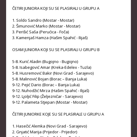
ČETIRI JUNIORA KOJI SU SE PLASIRALI U GRUPU A
KADETKINJE
MLAĐI KADETI
1. Soldo Sandro (Mostar - Mostar)
2. Šimunović Marko (Mostar - Mostar)
MLAĐE KADETKINJE
3. Perišić Saša (Perućica - Foča)
3. Kamenjaš Hamza (Hašim Spahić - Ilijaš)
NAJMLAĐI KADETI
OSAM JUNIORA KOJI SU SE PLASIRALI U GRUPU B
NAJMLAĐE KADETKINJE
5-8. Kurić Aladin (Bugojno - Bugojno)
DOKUMENTI
5-8. Isabegović Amar (Kreka-Edelex - Tuzla)
5-8. Husremović Bakir (Novi Grad - Sarajevo)
KALENDARI I RASPOREDI
5-8. Malinović Bojan (Borac – Banja Luka)
9-12. Pejić Dario (Borac – Banja Luka)
BILTENI TAKMIČENJA
9-12. Nuhodžić Mirza (Hašim Spahić - Ilijaš)
9-12. Ljoljić Filip (Željezničar - Sarajevo)
PRAVILNICI
9-12. Palameta Stjepan (Mostar - Mostar)
OBRASCI
ČETIRI JUNIORKE KOJE SU SE PLASIRALE U GRUPU A
OPŠTI DOKUMENTI
1. Hasečić Alemka (Novi Grad - Sarajevo)
2. Gnjatić Marija (Prijedor - Prijedor)
IZVJEŠTAJI I ZAPISNICI