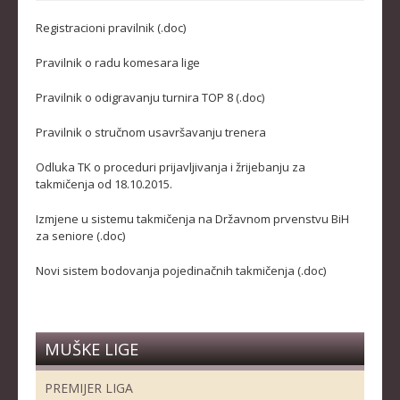
KADETKINJE
Registracioni pravilnik (.doc)
MLAĐI KADETI
Pravilnik o radu komesara lige
MLAĐE KADETKINJE
Pravilnik o odigravanju turnira TOP 8 (.doc)
NAJMLAĐI KADETI
Pravilnik o stručnom usavršavanju trenera
NAJMLAĐE KADETKINJE
Odluka TK o proceduri prijavljivanja i žrijebanju za
takmičenja od 18.10.2015.
DOKUMENTI
Izmjene u sistemu takmičenja na Državnom prvenstvu BiH
KALENDARI I RASPOREDI
za seniore (.doc)
BILTENI TAKMIČENJA
Novi sistem bodovanja pojedinačnih takmičenja (.doc)
PRAVILNICI
OBRASCI
MUŠKE LIGE
OPŠTI DOKUMENTI
IZVJEŠTAJI I ZAPISNICI
PREMIJER LIGA