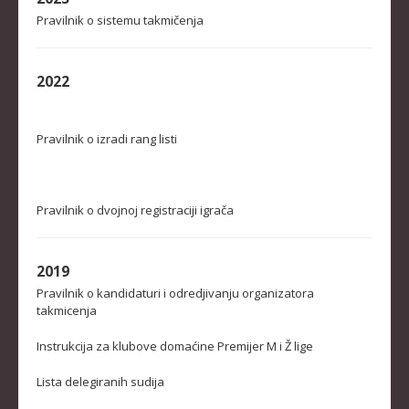
STRUČNI ŠTAB REPREZENTACIJE
Pravilnik o sistemu takmičenja
MUŠKA SENIORSKA REPREZENTACIJA
ŽENSKA SENIORSKA REPREZENTACIJA
2022
MUŠKA JUNIORSKA REPREZENTACIJA
ŽENSKA JUNIORSKA REPREZENTACIJA
Pravilnik o izradi rang listi
MUŠKA KADETSKA REPREZENTACIJA
ŽENSKA KADETSKA REPREZENTACIJA
Pravilnik o dvojnoj registraciji igrača
RANG LISTE
2019
SENIORI
Pravilnik o kandidaturi i odredjivanju organizatora
SENIORKE
takmicenja
JUNIORI
Instrukcija za klubove domaćine Premijer M i Ž lige
JUNIORKE
Lista delegiranih sudija
KADETI