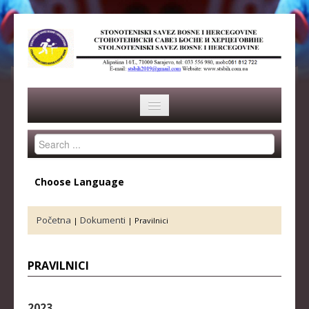
Search
HOME
...
SAVEZ
Choose Language
ISTORIJA
Početna
Dokumenti
|
|
Pravilnici
ORGANI SAVEZA
OSNOVNI PODACI
PRAVILNICI
REPREZENTACIJA
2023