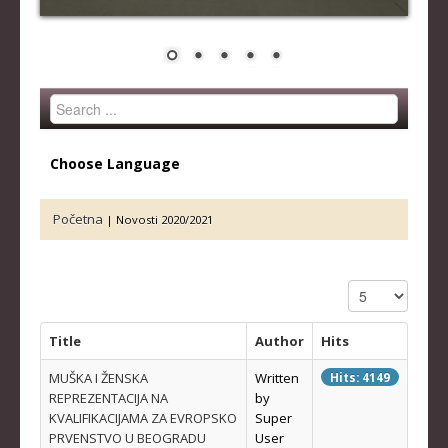
STRUČNI ŠTAB REPREZENTACIJE
MUŠKA SENIORSKA REPREZENTACIJA
ŽENSKA SENIORSKA REPREZENTACIJA
Search
MUŠKA JUNIORSKA REPREZENTACIJA
...
ŽENSKA JUNIORSKA REPREZENTACIJA
Choose Language
MUŠKA KADETSKA REPREZENTACIJA
ŽENSKA KADETSKA REPREZENTACIJA
Početna
|
Novosti 2020/2021
RANG LISTE
Display #
SENIORI
SENIORKE
Title
Author
Hits
JUNIORI
MUŠKA I ŽENSKA
Written
Hits: 4149
REPREZENTACIJA NA
by
JUNIORKE
KVALIFIKACIJAMA ZA EVROPSKO
Super
PRVENSTVO U BEOGRADU
User
KADETI