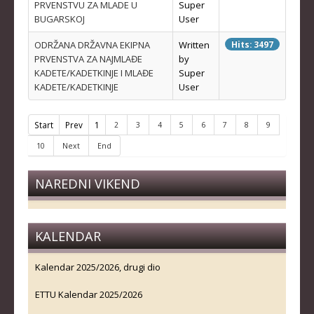
PRVENSTVU ZA MLADE U
Super
KLUBOVI
BUGARSKOJ
User
ODRŽANA DRŽAVNA EKIPNA
Written
Hits: 3497
KONTAKT
PRVENSTVA ZA NAJMLAĐE
by
KADETE/KADETKINJE I MLAĐE
Super
LINKOVI
KADETE/KADETKINJE
User
Start
Prev
1
2
3
4
5
6
7
8
9
10
Next
End
NAREDNI VIKEND
KALENDAR
Kalendar 2025/2026, drugi dio
ETTU Kalendar 2025/2026