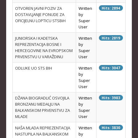
OTVOREN JAVNI POZIV ZA
Written
Hits: 2894
KADETKINJE
DOSTAVLJANJE PONUDE ZA
by
MLAĐI KADETI
OFICIJELNU LOPTICU STSBiH
Super
User
MLAĐE KADETKINJE
JUNIORSKA I KADETSKA
Written
Hits: 2819
NAJMLAĐI KADETI
REPREZENTACIJA BOSNE I
by
HERCEGOVINE NA EVROPSKOM
Super
NAJMLAĐE KADETKINJE
PRVENSTVU U VARAŽDINU
User
DOKUMENTI
ODLUKE UO STS BIH
Written
Hits: 3047
by
KALENDARI I RASPOREDI
Super
User
BILTENI TAKMIČENJA
DŽANA BIOGRADLIĆ OSVOJILA
Written
Hits: 3983
PRAVILNICI
BRONZANU MEDALJU NA
by
BALKANSKOM PRVENSTVU ZA
Super
OBRASCI
MLADE
User
OPŠTI DOKUMENTI
NAŠA MLADA REPREZENTACIJA
Written
Hits: 3830
IZVJEŠTAJI I ZAPISNICI
NASTUPILA NA BALKANSKOM
by