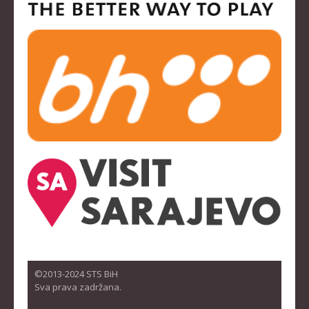
©2013-2024 STS BiH
Sva prava zadržana.