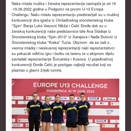
Naša mlada muška i ženska reprezentacija nastupila je od 16
KADETKINJE
-19.06.2022 godine u Podgorici na prvom U-13 Evropa
Challengu. Našu mladu reprezentaciju predstavljali su u muškoj
MLAĐI KADETI
konkurenciji dva igrača iz Omladinskog stonoteniskog kluba
"Spin" Banja Luka Vesović Nikša i Ćelić Đorđe dok su u
MLAĐE KADETKINJE
ženskoj konkurenciji naše predstavnice bile Ana Sladoje iz
Stonoteniskog kluba "Spin 2012" iz Sarajeva i Nađa Đulović iz
NAJMLAĐI KADETI
Stonoteniskog kluba "Kreka" Tuzla. Obzirom da se radi o
veoma mladoj i neiskusnoj reprezentaciji naši reprezentativci
NAJMLAĐE KADETKINJE
su pokazali odličnu igru i borbu na terenu te u ekipnom dijelu
savladali reprezentacije Švicarske i Kosova. U pojedinačnoj
DOKUMENTI
konkurenciji Đorđe Ćelić je postigao najbolji rezultat koji se
plasirao u glavni žrijeb turnira.
KALENDARI I RASPOREDI
BILTENI TAKMIČENJA
PRAVILNICI
OBRASCI
OPŠTI DOKUMENTI
IZVJEŠTAJI I ZAPISNICI