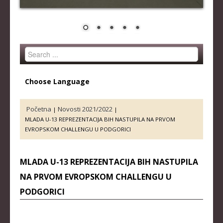
STRUČNI ŠTAB REPREZENTACIJE
MUŠKA SENIORSKA REPREZENTACIJA
ŽENSKA SENIORSKA REPREZENTACIJA
Search
MUŠKA JUNIORSKA REPREZENTACIJA
...
ŽENSKA JUNIORSKA REPREZENTACIJA
Choose Language
MUŠKA KADETSKA REPREZENTACIJA
ŽENSKA KADETSKA REPREZENTACIJA
Početna
Novosti 2021/2022
|
|
MLADA U-13 REPREZENTACIJA BIH NASTUPILA NA PRVOM
RANG LISTE
EVROPSKOM CHALLENGU U PODGORICI
SENIORI
MLADA U-13 REPREZENTACIJA BIH NASTUPILA
SENIORKE
NA PRVOM EVROPSKOM CHALLENGU U
JUNIORI
PODGORICI
JUNIORKE
KADETI