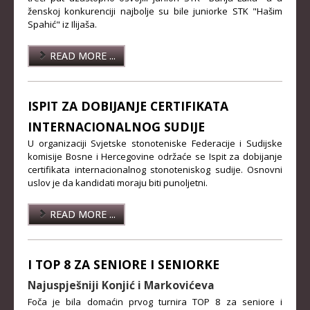
ženskoj konkurenciji najbolje su bile juniorke STK "Hašim
KADETKINJE
Spahić" iz Ilijaša.
MLAĐI KADETI
READ MORE ...
MLAĐE KADETKINJE
NAJMLAĐI KADETI
ISPIT ZA DOBIJANJE CERTIFIKATA
NAJMLAĐE KADETKINJE
INTERNACIONALNOG SUDIJE
U organizaciji Svjetske stonoteniske Federacije i Sudijske
DOKUMENTI
komisije Bosne i Hercegovine održaće se Ispit za dobijanje
certifikata internacionalnog stonoteniskog sudije. Osnovni
KALENDARI I RASPOREDI
uslov je da kandidati moraju biti punoljetni.
BILTENI TAKMIČENJA
READ MORE ...
PRAVILNICI
OBRASCI
I TOP 8 ZA SENIORE I SENIORKE
OPŠTI DOKUMENTI
Najuspješniji Konjić i Markovićeva
IZVJEŠTAJI I ZAPISNICI
Foča je bila domaćin prvog turnira TOP 8 za seniore i