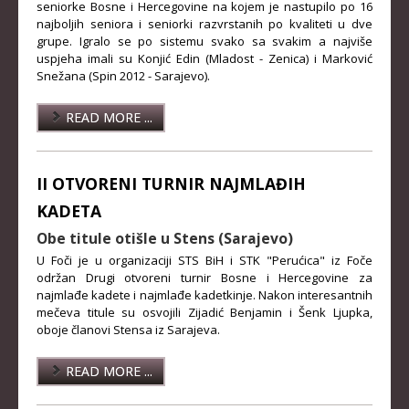
seniorke Bosne i Hercegovine na kojem je nastupilo po 16
KLUBOVI
najboljih seniora i seniorki razvrstanih po kvaliteti u dve
grupe. Igralo se po sistemu svako sa svakim a najviše
uspjeha imali su Konjić Edin (Mladost - Zenica) i Marković
KONTAKT
Snežana (Spin 2012 - Sarajevo).
LINKOVI
READ MORE ...
II OTVORENI TURNIR NAJMLAĐIH
KADETA
Obe titule otišle u Stens (Sarajevo)
U Foči je u organizaciji STS BiH i STK "Perućica" iz Foče
održan Drugi otvoreni turnir Bosne i Hercegovine za
najmlađe kadete i najmlađe kadetkinje. Nakon interesantnih
mečeva titule su osvojili Zijadić Benjamin i Šenk Ljupka,
oboje članovi Stensa iz Sarajeva.
READ MORE ...