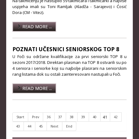
Na takmičenju je nastupilo 59 takmičara i takmičarki a najviše
uspjeha imali su Toni Ramljak (Aladža - Sarajevo) i Ćosić
Dora (CM - Vitez).
READ MORE ...
POZNATI UČESNICI SENIORSKOG TOP 8
U Foči su održane kvalifikacije za prvi seniorski TOP 8 u
sezoni 2017/2018. Direktan plasman na TOP 8 ostvarili su po
4 seniora i seniorke koji su najbolje plasirani na seniorskim
rang listama dok su ostali zainteresovani nastupali u Foči.
READ MORE ...
41
Start
Prev
36
37
38
39
40
42
43
44
45
Next
End