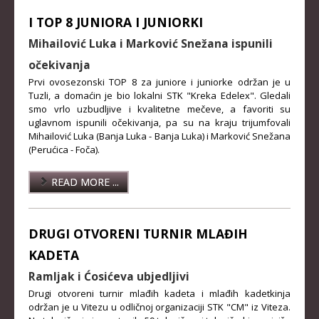
I TOP 8 JUNIORA I JUNIORKI
Mihailović Luka i Marković Snežana ispunili
očekivanja
Prvi ovosezonski TOP 8 za juniore i juniorke održan je u
Tuzli, a domaćin je bio lokalni STK "Kreka Edelex". Gledali
smo vrlo uzbudljive i kvalitetne mečeve, a favoriti su
uglavnom ispunili očekivanja, pa su na kraju trijumfovali
Mihailović Luka (Banja Luka - Banja Luka) i Marković Snežana
(Perućica - Foča).
READ MORE ...
DRUGI OTVORENI TURNIR MLAĐIH
KADETA
Ramljak i Ćosićeva ubjedljivi
Drugi otvoreni turnir mlađih kadeta i mlađih kadetkinja
održan je u Vitezu u odličnoj organizaciji STK "CM" iz Viteza.