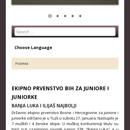
STRUČNI ŠTAB REPREZENTACIJE
MUŠKA SENIORSKA REPREZENTACIJA
ŽENSKA SENIORSKA REPREZENTACIJA
Search
MUŠKA JUNIORSKA REPREZENTACIJA
...
ŽENSKA JUNIORSKA REPREZENTACIJA
Choose Language
MUŠKA KADETSKA REPREZENTACIJA
ŽENSKA KADETSKA REPREZENTACIJA
Početna
RANG LISTE
EKIPNO PRVENSTVO BIH ZA JUNIORE I
SENIORI
JUNIORKE
SENIORKE
BANJA LUKA I ILIJAŠ NAJBOLJI
JUNIORI
Državno ekipno prvenstvo Bosne i Hercegovine za juniore i
juniorke održano je u Tuzli u subotu 27. januara. Nastupilo je
JUNIORKE
7 muških i 4 ženske ekipe. U muškoj konkurenciji titulu su
KADETI
treći put uzastopno osvojili juniori STK "Banja Luka" a u