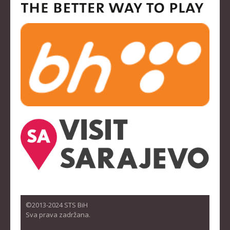
©2013-2024 STS BiH
Sva prava zadržana.