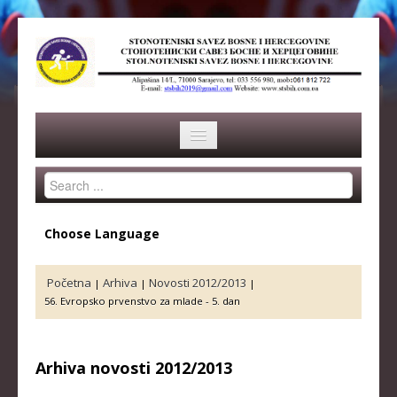
Search
HOME
...
SAVEZ
Choose Language
ISTORIJA
Početna
Arhiva
Novosti 2012/2013
|
|
|
ORGANI SAVEZA
56. Evropsko prvenstvo za mlade - 5. dan
OSNOVNI PODACI
REPREZENTACIJA
Arhiva novosti 2012/2013