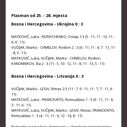
KADETKINJE
Plasman od 25. - 28. mjesta
MLAĐI KADETI
Bosna i Hercegovina - Ukrajina 0 : 3
MLAĐE KADETKINJE
MATKOVIĆ, Luka - RIZNYCHENKO, Ostap 1:3 (5 : 11, 11 : 13, 11 :
NAJMLAĐI KADETI
6, 6 : 11)
VUČIJAK, Marko - CHMELOV, Rodion 2 : 3 (6 : 11, 11 : 4, 7 : 11, 11
NAJMLAĐE KADETKINJE
: 8, 3 : 11)
MATKOVIĆ, Luka, VUČIJAK, Marko - CHMELOV, Rodion,
DOKUMENTI
KANUNNIKOV, Ilia 2 : 3 (11 : 5, 10 : 12, 11 : 8, 11 : 13, 5 : 11)
KALENDARI I RASPOREDI
Bosna i Hercegovina - Litvanija 0 : 3
BILTENI TAKMIČENJA
VUČIJAK, Marko - LESIV, Rimas 2:3 (11 : 7, 9 : 11, 11 : 7, 7 : 11, 6 :
PRAVILNICI
11)
MATKOVIĆ, Luka - FRANCKAITIS, Romualdas 1 : 3 (9 : 11, 11 : 6,
OBRASCI
3 : 11, 6 : 11)
MATKOVIĆ, Luka, VUČIJAK, Marko - LESIV, Rimas, FRANCKAITIS,
OPŠTI DOKUMENTI
Romualdas 1 : 3 (4 : 11, 11 : 6, 12 : 14, 8 : 11)
IZVJEŠTAJI I ZAPISNICI
Rumunke nastavljaju dominaciju u ženskom stonom tenisu.