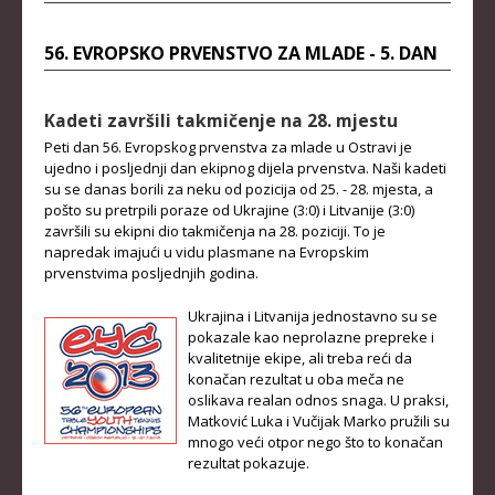
STRUČNI ŠTAB REPREZENTACIJE
MUŠKA SENIORSKA REPREZENTACIJA
56. EVROPSKO PRVENSTVO ZA MLADE - 5. DAN
ŽENSKA SENIORSKA REPREZENTACIJA
Kadeti završili takmičenje na 28. mjestu
MUŠKA JUNIORSKA REPREZENTACIJA
Peti dan 56. Evropskog prvenstva za mlade u Ostravi je
ŽENSKA JUNIORSKA REPREZENTACIJA
ujedno i posljednji dan ekipnog dijela prvenstva. Naši kadeti
su se danas borili za neku od pozicija od 25. - 28. mjesta, a
MUŠKA KADETSKA REPREZENTACIJA
pošto su pretrpili poraze od Ukrajine (3:0) i Litvanije (3:0)
završili su ekipni dio takmičenja na 28. poziciji. To je
ŽENSKA KADETSKA REPREZENTACIJA
napredak imajući u vidu plasmane na Evropskim
prvenstvima posljednjih godina.
RANG LISTE
Ukrajina i Litvanija jednostavno su se
SENIORI
pokazale kao neprolazne prepreke i
kvalitetnije ekipe, ali treba reći da
SENIORKE
konačan rezultat u oba meča ne
oslikava realan odnos snaga. U praksi,
JUNIORI
Matković Luka i Vučijak Marko pružili su
mnogo veći otpor nego što to konačan
JUNIORKE
rezultat pokazuje.
KADETI