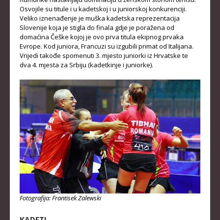
Osvojile su titule i u kadetskoj i u juniorskoj konkurenciji.
KLUBOVI
Veliko iznenađenje je muška kadetska reprezentacija
Slovenije koja je stigla do finala gdje je poražena od
KONTAKT
domaćina Češke kojoj je ovo prva titula ekipnog prvaka
Evrope. Kod juniora, Francuzi su izgubili primat od Italijana.
LINKOVI
Vrijedi takođe spomenuti 3. mjesto juniorki iz Hrvatske te
dva 4. mjesta za Srbiju (kadetkinje i juniorke).
Fotografija: Frantisek Zalewski