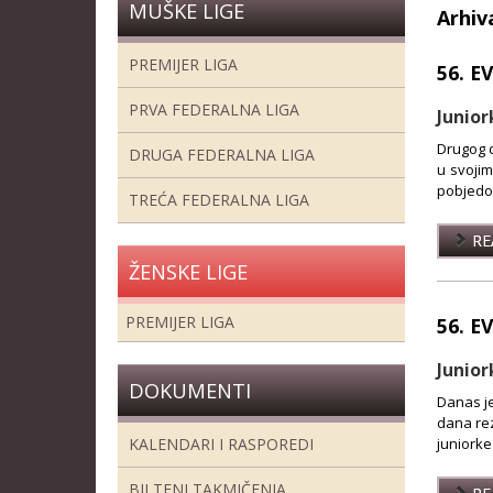
MUŠKE LIGE
Arhiv
PREMIJER LIGA
56. E
PRVA FEDERALNA LIGA
Junior
Drugog d
DRUGA FEDERALNA LIGA
u svoji
pobjedom
TREĆA FEDERALNA LIGA
REA
ŽENSKE LIGE
PREMIJER LIGA
56. 
Junior
DOKUMENTI
Danas je
dana rez
KALENDARI I RASPOREDI
juniorke 
BILTENI TAKMIČENJA