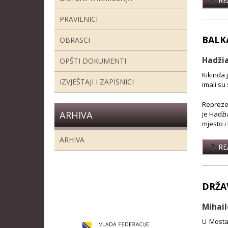
REA
PRAVILNICI
BALK
OBRASCI
Hadžia
OPŠTI DOKUMENTI
Kikinda 
IZVJEŠTAJI I ZAPISNICI
imali su
Reprezen
ARHIVA
je Hadži
mjesto i
ARHIVA
REA
DRŽA
Mihail
U Mosta