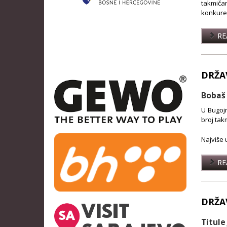
takmičar
konkuren
REA
DRŽA
Bobaš 
U Bugojn
broj tak
Najviše 
REA
DRŽA
Titule