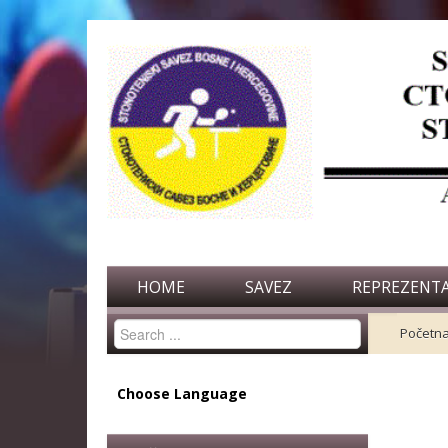
HOME
SAVEZ
REPREZENTA
Search
Početn
...
Choose Language