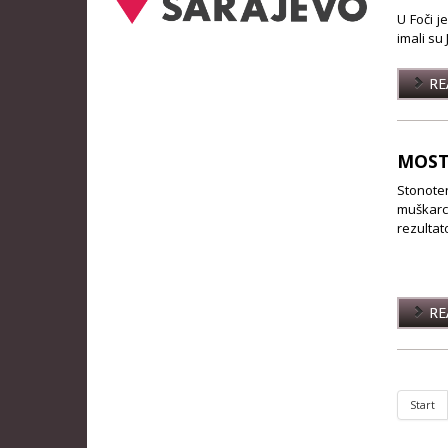
U Foči j
imali su 
REA
MOST
Stonoten
muškarc
rezultat
REA
Start