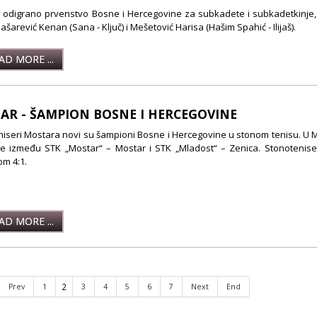
e odigrano prvenstvo Bosne i Hercegovine za subkadete i subkadetkinje, 
Jašarević Kenan (Sana - Ključ) i Mešetović Harisa (Hašim Spahić - Ilijaš).
D MORE ...
AR - ŠAMPION BOSNE I HERCEGOVINE
iseri Mostara novi su šampioni Bosne i Hercegovine u stonom tenisu. U M
e između STK „Mostar“ – Mostar i STK „Mladost“ – Zenica. Stonoteniseri
om 4:1.
D MORE ...
2
Prev
1
3
4
5
6
7
Next
End