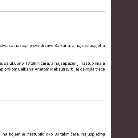
nstvu su nastupile sve države Balkana, a najviše uspjeha
a, sa ukupno 18 takmičara, a najzapaženiji nastup imala
mpionkom Balkana Anetom Maksuti (Srbija) osvojila treće
na kojem je nastupilo oko 80 takmičara. Najuspješniji