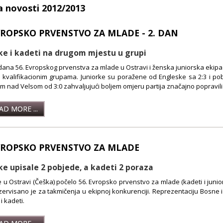
a novosti 2012/2013
VROPSKO PRVENSTVO ZA MLADE - 2. DAN
ke i kadeti na drugom mjestu u grupi
ana 56. Evropskog prvenstva za mlade u Ostravi i ženska juniorska ekipa 
m kvalifikacionim grupama. Juniorke su poražene od Engleske sa 2:3 i p
 nad Velsom od 3:0 zahvaljujući boljem omjeru partija značajno popravil
D MORE ...
EVROPSKO PRVENSTVO ZA MLADE
ke upisale 2 pobjede, a kadeti 2 poraza
 u Ostravi (Češka) počelo 56. Evropsko prvenstvo za mlade (kadeti i juniori) k
ervisano je za takmičenja u ekipnoj konkurenciji. Reprezentaciju Bosne 
i kadeti.