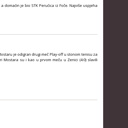
a domaćin je bio STK Perućica iz Foče. Najviše uspjeha
ostaru je odigran drugi meč Play-off u stonom tenisu za
 Mostara su i kao u prvom meču u Zenici (4:0) slavili