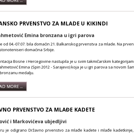
D MORE ...
ANSKO PRVENSTVO ZA MLADE U KIKINDI
hmetović Emina bronzana u igri parova
je od 04.-07.07. bila domaćin 21. Balkanskog prvenstva za mlade. Na prve
 stonoteniseri domaćina Srbije.
tacija Bosne i Hercegovine nastupila je u svim takmičarskim kategorijam
ahmetović Emina (Spin 2012 - Sarajevo) koja je u igri parova sa novom ša
 bronzanu medalju.
D MORE ...
VNO PRVENSTVO ZA MLAĐE KADETE
ović i Markovićeva ubjedljivi
ru je odigrano Državno prvenstvo za mlađe kadete i mlađe kadetkinje, 