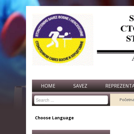
HOME
SAVEZ
REPREZENTA
Search
Početn
...
Choose Language