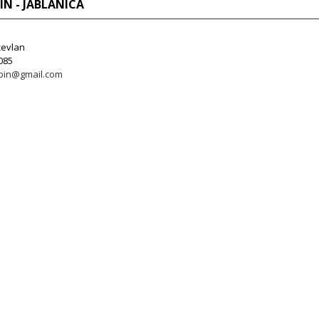
IN - JABLANICA
ževlan
085
pin@gmail.com