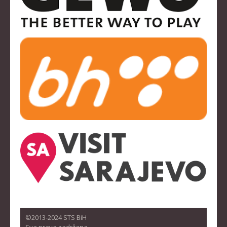
©2013-2024 STS BiH
Sva prava zadržana.