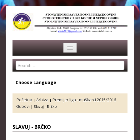
Search
HOME
...
SAVEZ
Choose Language
ISTORIJA
Početna
Arhiva
Premijer liga - muškarci 2015/2016
|
|
|
ORGANI SAVEZA
Klubovi
|
Slavuj - Brčko
OSNOVNI PODACI
SLAVUJ - BRČKO
REPREZENTACIJA