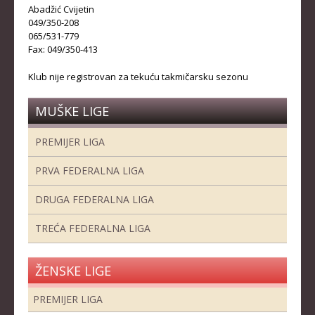
STRUČNI ŠTAB REPREZENTACIJE
Abadžić Cvijetin
049/350-208
MUŠKA SENIORSKA REPREZENTACIJA
065/531-779
Fax: 049/350-413
ŽENSKA SENIORSKA REPREZENTACIJA
Klub nije registrovan za tekuću takmičarsku sezonu
MUŠKA JUNIORSKA REPREZENTACIJA
ŽENSKA JUNIORSKA REPREZENTACIJA
MUŠKE LIGE
MUŠKA KADETSKA REPREZENTACIJA
PREMIJER LIGA
ŽENSKA KADETSKA REPREZENTACIJA
PRVA FEDERALNA LIGA
RANG LISTE
DRUGA FEDERALNA LIGA
SENIORI
TREĆA FEDERALNA LIGA
SENIORKE
JUNIORI
ŽENSKE LIGE
JUNIORKE
PREMIJER LIGA
KADETI