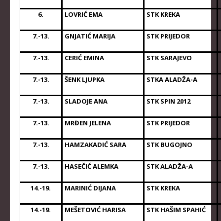
KLUBOVI
6.
LOVRIĆ EMA
STK KREKA
KONTAKT
7.-13.
GNJATIĆ MARIJA
STK PRIJEDOR
LINKOVI
7.-13.
CERIĆ EMINA
STK SARAJEVO
7.-13.
ŠENK LJUPKA
STKA ALADŽA-A
7.-13.
SLADOJE ANA
STK SPIN 2012
7.-13.
MRĐEN JELENA
STK PRIJEDOR
7.-13.
HAMZAKADIĆ SARA
STK BUGOJNO
7.-13.
HASEČIĆ ALEMKA
STK ALADŽA-A
14.-19.
MARINIĆ DIJANA
STK KREKA
14.-19.
MEŠETOVIĆ HARISA
STK HAŠIM SPAHIĆ