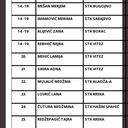
14.-19.
MEŠAN MERJEM
STK BUGOJNO
14.-19.
IMAMOVIĆ MERIMA
STK SARAJEVO
14.-19.
ALIJEVIĆ ZANA
STK BORAC
14.-19.
REBIHIĆ NEJRA
STK VITEZ
20.
MEHIĆ LAMIJA
STK VITEZ
21.
SIKIRA ADNA
STK VITEZ
22.
MULALIĆ NEDŽMA
STK ALADŽA-A
23.
LOVRIĆ LANA
STK KREKA
24.
ČUTURA NEDŽMINA
STK HAŠIM SPAHIĆ
25.
REDŽEPAGIĆ TAJRA
STK KREKA