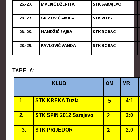
26.-27.
MALKIĆ DŽENITA
STK SARAJEVO
26.-27.
GRIZOVIĆ AMILA
STK VITEZ
28.-29.
HANDŽIĆ SAJRA
STK BORAC
28.-29.
PAVLOVIĆ VANDA
STK BORAC
TABELA:
KLUB
OM
MR
5
1.
STK KREKA Tuzla
4:1
2
2.
STK SPIN 2012 Sarajevo
2:0
2
3.
STK PRIJEDOR
2:0