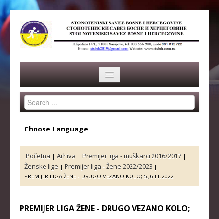
Search
HOME
...
SAVEZ
Choose Language
ISTORIJA
Početna
Arhiva
Premijer liga - muškarci 2016/2017
|
|
|
ORGANI SAVEZA
Ženske lige
Premijer liga - Žene 2022/2023
|
|
PREMIJER LIGA ŽENE - DRUGO VEZANO KOLO; 5.,6.11.2022.
OSNOVNI PODACI
REPREZENTACIJA
PREMIJER LIGA ŽENE - DRUGO VEZANO KOLO;