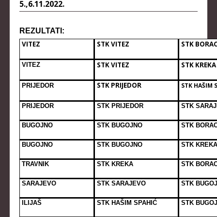
STRUČNI ŠTAB REPREZENTACIJE
5.,6.11.2022.
MUŠKA SENIORSKA REPREZENTACIJA
REZULTATI:
ŽENSKA SENIORSKA REPREZENTACIJA
VITEZ
STK VITEZ
STK BORA
MUŠKA JUNIORSKA REPREZENTACIJA
STK VITEZ
STK KREKA
VITEZ
ŽENSKA JUNIORSKA REPREZENTACIJA
STK PRIJEDOR
STK HAŠIM 
PRIJEDOR
MUŠKA KADETSKA REPREZENTACIJA
ŽENSKA KADETSKA REPREZENTACIJA
PRIJEDOR
STK PRIJEDOR
STK SARA
RANG LISTE
BUGOJNO
STK BUGOJNO
STK BORA
BUGOJNO
STK BUGOJNO
STK KREK
SENIORI
SENIORKE
TRAVNIK
STK KREKA
STK BORA
JUNIORI
SARAJEVO
STK SARAJEVO
STK BUGO
JUNIORKE
ILIJAŠ
STK HAŠIM SPAHIĆ
STK BUGO
KADETI