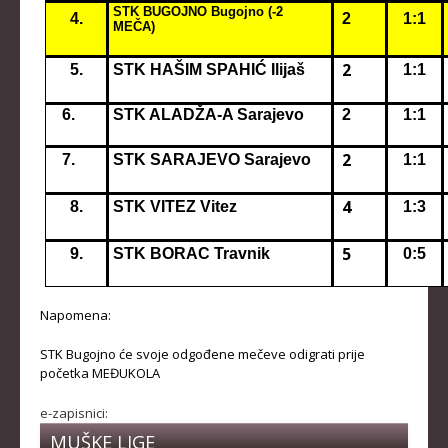
STK BUGOJNO Bugojno (-2
4.
2
1:1
MEČA)
2
5.
STK HAŠIM SPAHIĆ Ilijaš
1:1
6.
STK ALADŽA-A Sarajevo
2
1:1
2
7.
STK SARAJEVO Sarajevo
1:1
4
8.
STK VITEZ Vitez
1:3
5
9.
STK BORAC Travnik
0:5
Napomena:
STK Bugojno će svoje odgođene mečeve odigrati prije
početka MEĐUKOLA
e-zapisnici:
MUŠKE LIGE