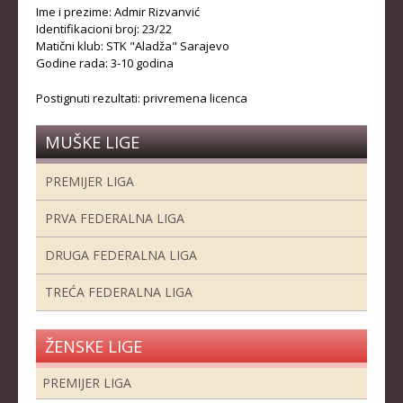
STRUČNI ŠTAB REPREZENTACIJE
Ime i prezime: Admir Rizvanvić
Identifikacioni broj: 23/22
MUŠKA SENIORSKA REPREZENTACIJA
Matični klub: STK "Aladža" Sarajevo
Godine rada: 3-10 godina
ŽENSKA SENIORSKA REPREZENTACIJA
Postignuti rezultati: privremena licenca
MUŠKA JUNIORSKA REPREZENTACIJA
ŽENSKA JUNIORSKA REPREZENTACIJA
MUŠKE LIGE
MUŠKA KADETSKA REPREZENTACIJA
PREMIJER LIGA
ŽENSKA KADETSKA REPREZENTACIJA
PRVA FEDERALNA LIGA
RANG LISTE
DRUGA FEDERALNA LIGA
SENIORI
TREĆA FEDERALNA LIGA
SENIORKE
JUNIORI
ŽENSKE LIGE
JUNIORKE
PREMIJER LIGA
KADETI