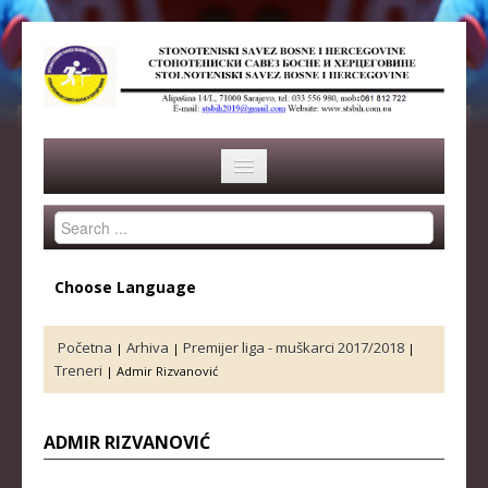
Search
HOME
...
SAVEZ
Choose Language
ISTORIJA
Početna
Arhiva
Premijer liga - muškarci 2017/2018
|
|
|
ORGANI SAVEZA
Treneri
|
Admir Rizvanović
OSNOVNI PODACI
ADMIR RIZVANOVIĆ
REPREZENTACIJA