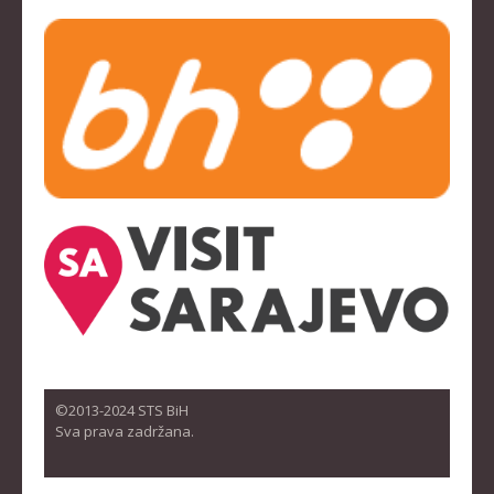
©2013-2024 STS BiH
Sva prava zadržana.