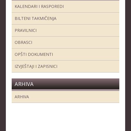
KALENDARI I RASPOREDI
KADETKINJE
BILTENI TAKMIČENJA
MLAĐI KADETI
MLAĐE KADETKINJE
PRAVILNICI
NAJMLAĐI KADETI
OBRASCI
NAJMLAĐE KADETKINJE
OPŠTI DOKUMENTI
DOKUMENTI
IZVJEŠTAJI I ZAPISNICI
KALENDARI I RASPOREDI
ARHIVA
BILTENI TAKMIČENJA
PRAVILNICI
ARHIVA
OBRASCI
OPŠTI DOKUMENTI
IZVJEŠTAJI I ZAPISNICI