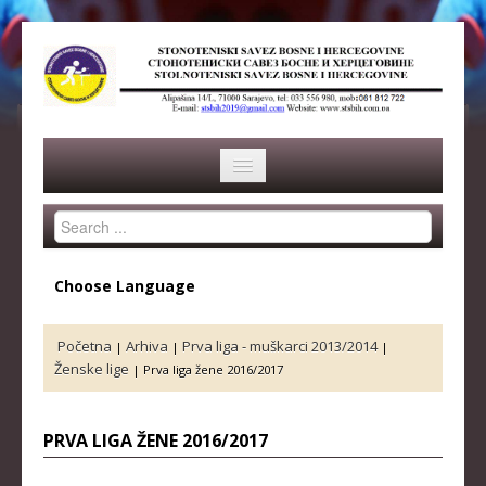
Search
HOME
...
SAVEZ
Choose Language
ISTORIJA
Početna
Arhiva
Prva liga - muškarci 2013/2014
|
|
|
ORGANI SAVEZA
Ženske lige
|
Prva liga žene 2016/2017
OSNOVNI PODACI
PRVA LIGA ŽENE 2016/2017
REPREZENTACIJA