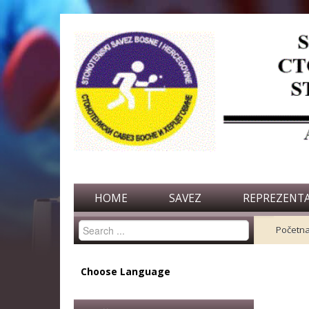
HOME
SAVEZ
REPREZENTA
Search
Početn
...
Choose Language