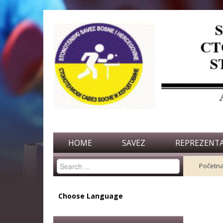
HOME
SAVEZ
REPREZENTA
Search
Početn
...
Choose Language