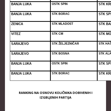
BANJA LUKA
OSTK SPIN
STK KR
KADETKINJE
BANJA LUKA
STK BORAC
STK SPI
MLAĐI KADETI
ZENICA
STK MLADOST
STK BA
MLAĐE KADETKINJE
NAJMLAĐI KADETI
VITEZ
STK CM
STK M
NAJMLAĐE KADETKINJE
SARAJEVO
STK ŽELJEZNIČAR
STK HAŠ
DOKUMENTI
SARAJEVO
STK BOSNA
STK AL
KALENDARI I RASPOREDI
BANJA LUKA
OSTK SPIN
STK SPI
BILTENI TAKMIČENJA
BANJA LUKA
STK BORAC
STK KR
PRAVILNICI
OBRASCI
RANKING NA OSNOVU KOLIČNIKA DOBIVENIH I
IZGBLJENIH PARTIJA
OPŠTI DOKUMENTI
IZVJEŠTAJI I ZAPISNICI