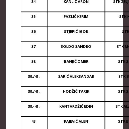
34.
KANLIĆ ARON
STK ŽEL
35.
FAZLIĆ KERIM
STK 
36.
STJEPIĆ IGOR
STK
37.
SOLDO SANDRO
STK M
38.
BANJIĆ OMER
STK S
39./41.
SARIĆ ALEKSANDAR
STK 
39./41.
HODŽIĆ TARIK
STK S
39.-41.
KANTARDŽIĆ EDIN
STK AL
43.
KAJEVIĆ ALEN
STK 