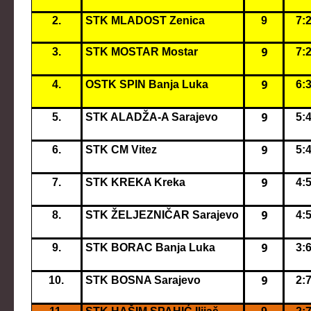
2.
STK MLADOST Zenica
9
7:
9
3.
STK MOSTAR Mostar
7:
9
4.
OSTK SPIN Banja Luka
6:
9
5.
STK ALADŽA-A Sarajevo
5:
9
6.
STK CM Vitez
5:
9
7.
STK KREKA Kreka
4:
9
8.
STK ŽELJEZNIČAR Sarajevo
4:
9
9.
STK BORAC Banja Luka
3:
9
10.
STK BOSNA Sarajevo
2: