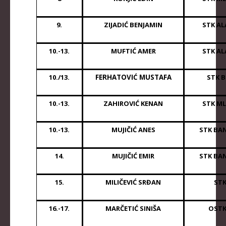
9.
ZIJADIĆ BENJAMIN
STK AL
10.-13.
MUFTIĆ AMER
STK AL
10./13.
FERHATOVIĆ MUSTAFA
STK 
10.-13.
ZAHIROVIĆ KENAN
STK M
10.-13.
MUJIČIĆ ANES
STK BAN
14.
MUJIČIĆ EMIR
STK BAN
15.
MILIČEVIĆ SRĐAN
STK
16.-17.
MARČETIĆ SINIŠA
OSTK