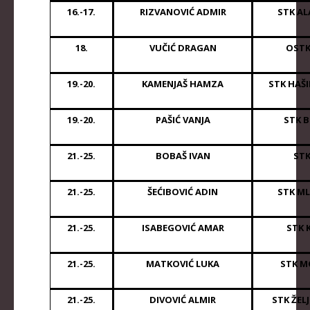
16.-17.
RIZVANOVIĆ ADMIR
STK AL
18.
VUČIĆ DRAGAN
OSTK
19.-20.
KAMENJAŠ HAMZA
STK HAŠI
19.-20.
PAŠIĆ VANJA
STK 
21.-25.
BOBAŠ IVAN
STK
21.-25.
ŠEĆIBOVIĆ ADIN
STK M
21.-25.
ISABEGOVIĆ AMAR
STK 
21.-25.
MATKOVIĆ LUKA
STK M
21.-25.
DIVOVIĆ ALMIR
STK ŽEL