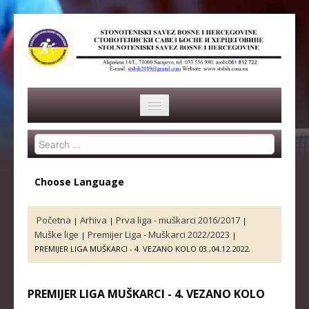
Search
HOME
...
SAVEZ
Choose Language
ISTORIJA
Početna
Arhiva
Prva liga - muškarci 2016/2017
|
|
|
ORGANI SAVEZA
Muške lige
Premijer Liga - Muškarci 2022/2023
|
|
PREMIJER LIGA MUŠKARCI - 4. VEZANO KOLO 03.,04.12.2022.
OSNOVNI PODACI
REPREZENTACIJA
PREMIJER LIGA MUŠKARCI - 4. VEZANO KOLO