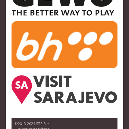
©2013-2024 STS BiH
Sva prava zadržana.