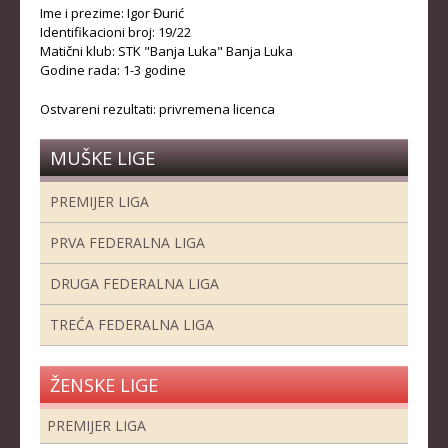
STRUČNI ŠTAB REPREZENTACIJE
Ime i prezime: Igor Đurić
Identifikacioni broj: 19/22
MUŠKA SENIORSKA REPREZENTACIJA
Matični klub: STK "Banja Luka" Banja Luka
Godine rada: 1-3 godine
ŽENSKA SENIORSKA REPREZENTACIJA
Ostvareni rezultati: privremena licenca
MUŠKA JUNIORSKA REPREZENTACIJA
ŽENSKA JUNIORSKA REPREZENTACIJA
MUŠKE LIGE
MUŠKA KADETSKA REPREZENTACIJA
PREMIJER LIGA
ŽENSKA KADETSKA REPREZENTACIJA
PRVA FEDERALNA LIGA
RANG LISTE
DRUGA FEDERALNA LIGA
SENIORI
TREĆA FEDERALNA LIGA
SENIORKE
JUNIORI
ŽENSKE LIGE
JUNIORKE
PREMIJER LIGA
KADETI