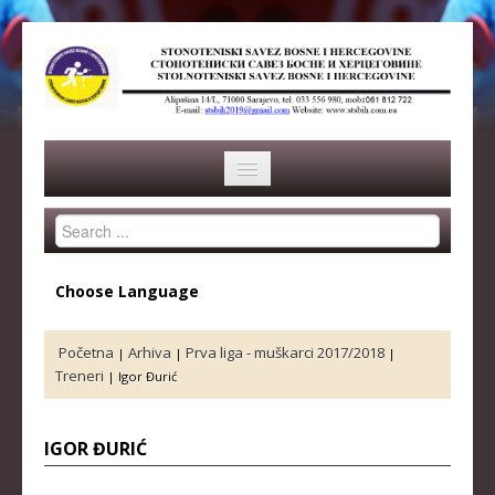
Search
HOME
...
SAVEZ
Choose Language
ISTORIJA
Početna
Arhiva
Prva liga - muškarci 2017/2018
|
|
|
ORGANI SAVEZA
Treneri
|
Igor Đurić
OSNOVNI PODACI
IGOR ĐURIĆ
REPREZENTACIJA