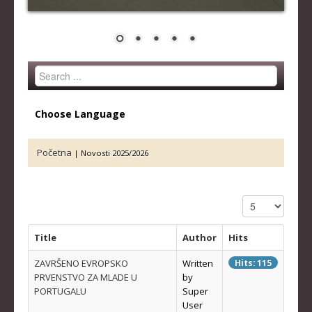
STRUČNI ŠTAB REPREZENTACIJE
MUŠKA SENIORSKA REPREZENTACIJA
ŽENSKA SENIORSKA REPREZENTACIJA
Search
MUŠKA JUNIORSKA REPREZENTACIJA
...
ŽENSKA JUNIORSKA REPREZENTACIJA
Choose Language
MUŠKA KADETSKA REPREZENTACIJA
ŽENSKA KADETSKA REPREZENTACIJA
Početna
|
Novosti 2025/2026
RANG LISTE
Display #
SENIORI
SENIORKE
Title
Author
Hits
JUNIORI
ZAVRŠENO EVROPSKO
Written
Hits: 115
PRVENSTVO ZA MLADE U
by
JUNIORKE
PORTUGALU
Super
User
KADETI