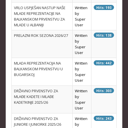
VRLO USPJEŠAN NASTUP NAŠE
Written
Hits: 193
KADETKINJE
MLADE REPREZENTACIJE NA
by
MLAĐI KADETI
BALKANSKOM PRVENSTVU ZA
Super
MLADE U ALBANIJI
User
MLAĐE KADETKINJE
PRELAZNI ROK SEZONA 2026/27
Written
Hits: 138
NAJMLAĐI KADETI
by
Super
NAJMLAĐE KADETKINJE
User
DOKUMENTI
MLADA REPREZENTACIJA NA
Written
Hits: 442
BALKANSKOM PRVENSTVU U
by
KALENDARI I RASPOREDI
BUGARSKOJ
Super
User
BILTENI TAKMIČENJA
DRŽAVNO PRVENSTVO ZA
Written
Hits: 303
PRAVILNICI
MLAĐE KADETE I MLAĐE
by
KADETKINJE 2025/26
Super
OBRASCI
User
OPŠTI DOKUMENTI
DRŽAVNO PRVENSTVO ZA
Written
Hits: 243
IZVJEŠTAJI I ZAPISNICI
JUNIORE I JUNIORKE 2025/26
by