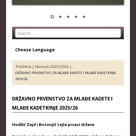
STRUČNI ŠTAB REPREZENTACIJE
MUŠKA SENIORSKA REPREZENTACIJA
ŽENSKA SENIORSKA REPREZENTACIJA
Search
MUŠKA JUNIORSKA REPREZENTACIJA
...
ŽENSKA JUNIORSKA REPREZENTACIJA
Choose Language
MUŠKA KADETSKA REPREZENTACIJA
ŽENSKA KADETSKA REPREZENTACIJA
Početna
Novosti 2025/2026
|
|
DRŽAVNO PRVENSTVO ZA MLAĐE KADETE I MLAĐE KADETKINJE
RANG LISTE
2025/26
SENIORI
DRŽAVNO PRVENSTVO ZA MLAĐE KADETE I
SENIORKE
MLAĐE KADETKINJE 2025/26
JUNIORI
JUNIORKE
Hodžić Zejd i Botonjić Lejla prvaci države
KADETI