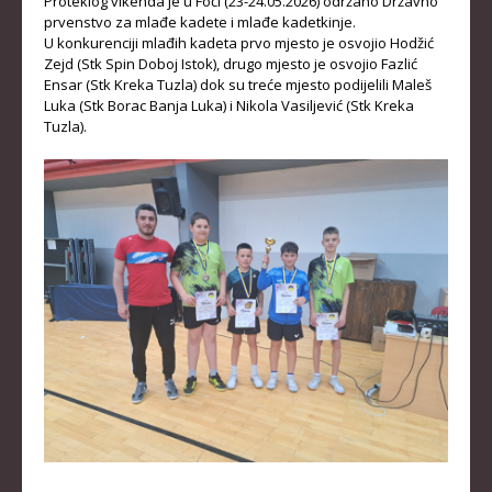
Proteklog vikenda je u Foči (23-24.05.2026) održano Državno
prvenstvo za mlađe kadete i mlađe kadetkinje.
KADETKINJE
U konkurenciji mlađih kadeta prvo mjesto je osvojio Hodžić
Zejd (Stk Spin Doboj Istok), drugo mjesto je osvojio Fazlić
MLAĐI KADETI
Ensar (Stk Kreka Tuzla) dok su treće mjesto podijelili Maleš
Luka (Stk Borac Banja Luka) i Nikola Vasiljević (Stk Kreka
MLAĐE KADETKINJE
Tuzla).
NAJMLAĐI KADETI
NAJMLAĐE KADETKINJE
DOKUMENTI
KALENDARI I RASPOREDI
BILTENI TAKMIČENJA
PRAVILNICI
OBRASCI
OPŠTI DOKUMENTI
IZVJEŠTAJI I ZAPISNICI