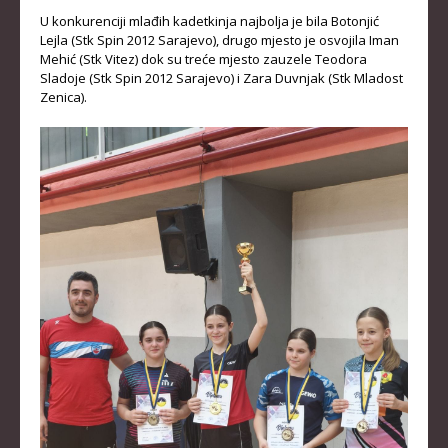
U konkurenciji mlađih kadetkinja najbolja je bila Botonjić
KLUBOVI
Lejla (Stk Spin 2012 Sarajevo), drugo mjesto je osvojila Iman
Mehić (Stk Vitez) dok su treće mjesto zauzele Teodora
KONTAKT
Sladoje (Stk Spin 2012 Sarajevo) i Zara Duvnjak (Stk Mladost
Zenica).
LINKOVI