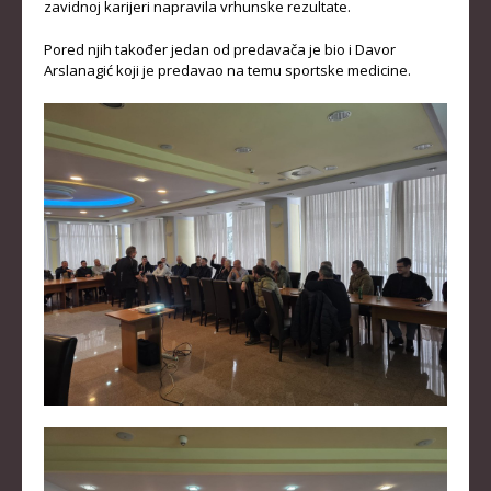
zavidnoj karijeri napravila vrhunske rezultate.
KADETKINJE
Pored njih također jedan od predavača je bio i Davor
Arslanagić koji je predavao na temu sportske medicine.
MLAĐI KADETI
MLAĐE KADETKINJE
NAJMLAĐI KADETI
NAJMLAĐE KADETKINJE
DOKUMENTI
KALENDARI I RASPOREDI
BILTENI TAKMIČENJA
PRAVILNICI
OBRASCI
OPŠTI DOKUMENTI
IZVJEŠTAJI I ZAPISNICI