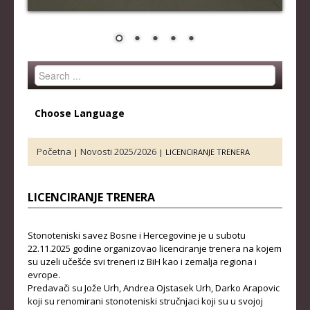
STRUČNI ŠTAB REPREZENTACIJE
MUŠKA SENIORSKA REPREZENTACIJA
ŽENSKA SENIORSKA REPREZENTACIJA
Search
MUŠKA JUNIORSKA REPREZENTACIJA
...
ŽENSKA JUNIORSKA REPREZENTACIJA
Choose Language
MUŠKA KADETSKA REPREZENTACIJA
ŽENSKA KADETSKA REPREZENTACIJA
Početna
Novosti 2025/2026
|
|
LICENCIRANJE TRENERA
RANG LISTE
LICENCIRANJE TRENERA
SENIORI
SENIORKE
Stonoteniski savez Bosne i Hercegovine je u subotu
22.11.2025 godine organizovao licenciranje trenera na kojem
JUNIORI
su uzeli učešće svi treneri iz BiH kao i zemalja regiona i
evrope.
JUNIORKE
Predavači su Jože Urh, Andrea Ojstasek Urh, Darko Arapovic
koji su renomirani stonoteniski stručnjaci koji su u svojoj
KADETI