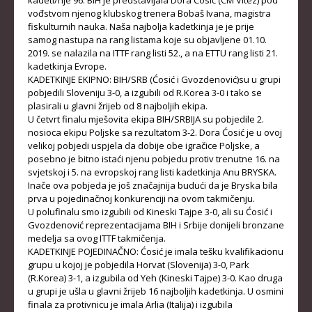
kadeti/nje 96. BiH je predstavljala Dora Ćosić (CM Vitez) pod
vođstvom njenog klubskog trenera Bobaš Ivana, magistra
KADETKINJE
fiskulturnih nauka. Naša najbolja kadetkinja je je prije
samog nastupa na rang listama koje su objavljene 01.10.
MLAĐI KADETI
2019. se nalazila na ITTF rang listi 52., a na ETTU rang listi 21.
kadetkinja Evrope.
MLAĐE KADETKINJE
KADETKINJE EKIPNO: BIH/SRB (Ćosić i
Gvozdenović
)su u grupi
pobjedili Sloveniju 3-0, a izgubili od R.Korea 3-0 i tako se
NAJMLAĐI KADETI
plasirali u glavni žrijeb od 8 najboljih ekipa.
NAJMLAĐE KADETKINJE
U četvrt finalu mješovita ekipa BIH/SRBIJA su pobjedile 2.
nosioca ekipu Poljske sa rezultatom 3-2. Dora Ćosić je u ovoj
velikoj pobjedi uspjela da dobije obe igračice Poljske, a
DOKUMENTI
posebno je bitno istaći njenu pobjedu protiv trenutne 16. na
svjetskoj i 5. na evropskoj rang listi kadetkinja Anu BRYSKA.
KALENDARI I RASPOREDI
Inače ova pobjeda je još značajnija budući da je Bryska bila
prva u pojedinačnoj konkurenciji na ovom takmičenju.
BILTENI TAKMIČENJA
U polufinalu smo izgubili od Kineski Tajpe 3-0, ali su Ćosić i
Gvozdenović
reprezentacijama BIH i Srbije donijeli bronzane
PRAVILNICI
medelja sa ovog ITTF takmičenja.
KADETKINJE POJEDINAČNO: Ćosić je imala tešku kvalifikacionu
OBRASCI
grupu u kojoj je pobjedila Horvat (Slovenija) 3-0, Park
OPŠTI DOKUMENTI
(R.Korea) 3-1, a izgubila od Yeh (Kineski Tajpe) 3-0. Kao druga
u grupi je ušla u glavni žrijeb 16 najboljih kadetkinja. U osmini
IZVJEŠTAJI I ZAPISNICI
finala za protivnicu je imala Arlia (Italija) i izgubila