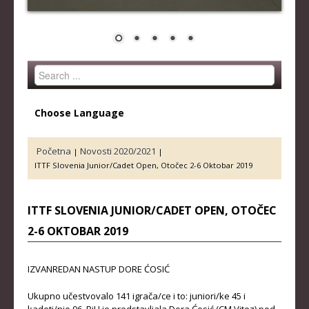
STRUČNI ŠTAB REPREZENTACIJE
MUŠKA SENIORSKA REPREZENTACIJA
ŽENSKA SENIORSKA REPREZENTACIJA
Search
MUŠKA JUNIORSKA REPREZENTACIJA
...
ŽENSKA JUNIORSKA REPREZENTACIJA
Choose Language
MUŠKA KADETSKA REPREZENTACIJA
ŽENSKA KADETSKA REPREZENTACIJA
Početna
Novosti 2020/2021
|
|
ITTF Slovenia Junior/Cadet Open, Otočec 2-6 Oktobar 2019
RANG LISTE
SENIORI
ITTF SLOVENIA JUNIOR/CADET OPEN, OTOČEC
2-6 OKTOBAR 2019
SENIORKE
JUNIORI
IZVANREDAN NASTUP DORE ĆOSIĆ
JUNIORKE
Ukupno učestvovalo 141 igrača/ce i to: juniori/ke 45 i
KADETI