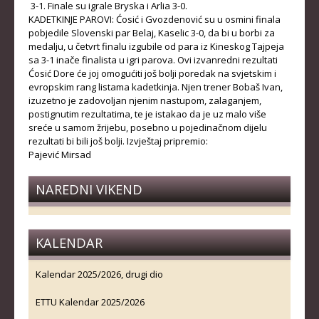
3-1. Finale su igrale Bryska i Arlia 3-0.
KLUBOVI
KADETKINJE PAROVI: Ćosić i
Gvozdenović
su u osmini finala
pobjedile Slovenski par Belaj, Kaselic 3-0, da bi u borbi za
medalju, u četvrt finalu izgubile od para iz Kineskog Tajpeja
KONTAKT
sa 3-1 inače finalista u igri parova. Ovi izvanredni rezultati
Ćosić Dore će joj omogućiti još bolji poredak na svjetskim i
LINKOVI
evropskim rang listama kadetkinja. Njen trener Bobaš Ivan,
izuzetno je zadovoljan njenim nastupom, zalaganjem,
postignutim rezultatima, te je istakao da je uz malo više
sreće u samom žrijebu, posebno u pojedinačnom dijelu
rezultati bi bili još bolji. Izvještaj pripremio:
Pajević Mirsad
NAREDNI VIKEND
KALENDAR
Kalendar 2025/2026, drugi dio
ETTU Kalendar 2025/2026