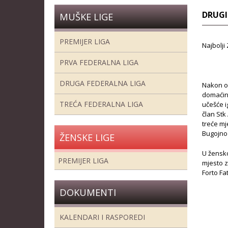
DRUGI
MUŠKE LIGE
PREMIJER LIGA
Najbolji 
PRVA FEDERALNA LIGA
DRUGA FEDERALNA LIGA
Nakon od
domaćin 
TREĆA FEDERALNA LIGA
učešće ig
član Stk
treće mj
Bugojno 
ŽENSKE LIGE
U žensko
PREMIJER LIGA
mjesto z
Forto Fa
DOKUMENTI
KALENDARI I RASPOREDI