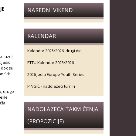
JE
NAREDNI VIKEND
KALENDAR
e
Kalendar 2025/2026, drugi dio
su uzeli
ijadić
ETTU Kalendar 2025/2026
e dok su
an Stk
2026 Joola Europe Youth Series
PINGIĆ - nadolazeći turniri
a, drugo
elile
aša.
NADOLAZEĆA TAKMIČENJA
(PROPOZICIJE)