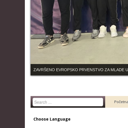
ZAVRŠENO EVROPSKO PRVENSTVO ZA MLADE 
Search
Početn
...
Choose Language