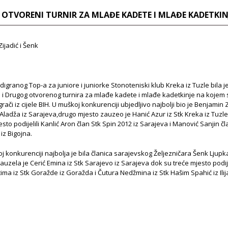
 OTVORENI TURNIR ZA MLAĐE KADETE I MLAĐE KADETKIN
Zijadić i Šenk
igranog Top-a za juniore i juniorke Stonoteniski klub Kreka iz Tuzle bila j
i Drugog otvorenog turnira za mlađe kadete i mlađe kadetkinje na kojem 
rači iz cijele BIH. U muškoj konkurenciji ubjedljivo najbolji bio je Benjamin Z
 Aladža iz Sarajeva,drugo mjesto zauzeo je Hanić Azur iz Stk Kreka iz Tuzl
esto podijelili Kanlić Aron član Stk Spin 2012 iz Sarajeva i Manović Sanjin čl
iz Bigojna.
j konkurenciji najbolja je bila članica sarajevskog Željezničara Šenk Ljupk
auzela je Cerić Emina iz Stk Sarajevo iz Sarajeva dok su treće mjesto podij
tima iz Stk Goražde iz Goražda i Čutura Nedžmina iz Stk Hašim Spahić iz Ilij