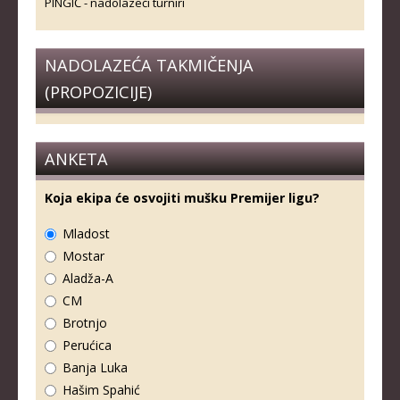
PINGIĆ - nadolazeći turniri
NADOLAZEĆA TAKMIČENJA
(PROPOZICIJE)
ANKETA
Koja ekipa će osvojiti mušku Premijer ligu?
Mladost
Mostar
Aladža-A
CM
Brotnjo
Perućica
Banja Luka
Hašim Spahić