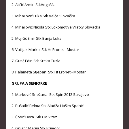
2. Aličić Armin StkVogošća
KLUBOVI
3. Mihailović Luka Stk Valča Slovačka
KONTAKT
4. Mihailović Nikola Stk Lokomotiva Vratky Slovačka
LINKOVI
5. Mujičić Emir Stk Banja Luka
6. Vučijak Marko Stk Ht Eronet - Mostar
7. Gutić Edin Stk Kreka Tuzla
8. Palameta Stjepan Stk Ht Eronet - Mostar
GRUPA A SENIORKE
1. Marković Snežana Stk Spin 2012 Sarajevo
2. Bušatlić Belma Stk Aladža Hašim Spahić
3. Ćosić Dora Stk CM Vitez
4. Gnjatić Marija Stk Prijedor