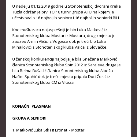
U nedelju 01.12.2019 godine u Stonoteniskoj dvorani Kreka
KADETKINJE
Tuzla održan je prvi TOP 8 turnir grupa A i B na kojem je
učestvovalo 16 najboljih seniora i 16 najboljih seniorki BIH.
MLAĐI KADETI
Kod muškaraca najuspješniji je bio Luka Matković iz
MLAĐE KADETKINJE
Stonoteniskog kluba Mostar iz Mostara, drugo mjesto je
NAJMLAĐI KADETI
zauzeo Armin Aličić iz Vogošće dok je treći bio Luka
Mihailović iz Stonoteniskog kluba Valča iz Slovačke.
NAJMLAĐE KADETKINJE
U ženskoj konkurenciji najbolja je bila Snežana Marković
DOKUMENTI
članica Stonoteniskog kluba Spin 2012 iz Sarajeva,druga je
bila Belma Bušatlić članica Stonoteniskog kluba Aladža
Hašim Spahić dok je treće mjesto pripalo Dori Ćosić iz
KALENDARI I RASPOREDI
Stonoteniskog kluba CM iz Viteza.
BILTENI TAKMIČENJA
PRAVILNICI
KONAČNI PLASMAN
OBRASCI
GRUPA A SENIORI
OPŠTI DOKUMENTI
1. Matković Luka Stk Ht Eronet - Mostar
IZVJEŠTAJI I ZAPISNICI