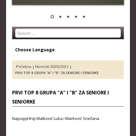
STRUČNI ŠTAB REPREZENTACIJE
MUŠKA SENIORSKA REPREZENTACIJA
ŽENSKA SENIORSKA REPREZENTACIJA
Search
MUŠKA JUNIORSKA REPREZENTACIJA
...
ŽENSKA JUNIORSKA REPREZENTACIJA
Choose Language
MUŠKA KADETSKA REPREZENTACIJA
ŽENSKA KADETSKA REPREZENTACIJA
Početna
Novosti 2020/2021
|
|
PRVI TOP 8 GRUPA "A" I "B" ZA SENIORE I SENIORKE
RANG LISTE
SENIORI
PRVI TOP 8 GRUPA "A" I "B" ZA SENIORE I
SENIORKE
SENIORKE
JUNIORI
Najuspješniji Matković Luka i Marković Snežana
JUNIORKE
KADETI